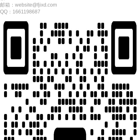
邮箱：website@fjixd.com
​QQ：1661198687