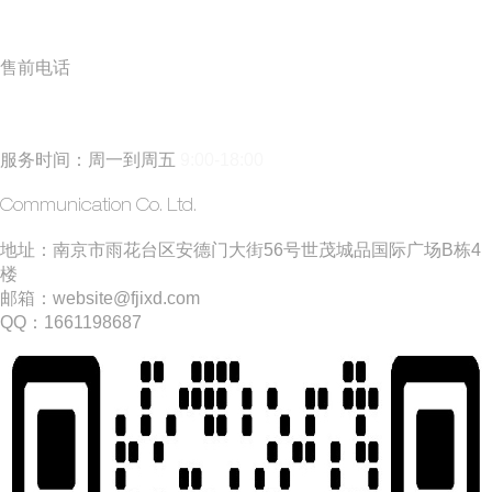
售前电话
185 5171 0019
(丁经理)
服务时间：周一到周五
9:00-18:00
​方矩建站
Communication Co. Ltd.
​地址：南京市雨花台区安德门大街56号世茂城品国际广场B栋4
楼
邮箱：website@fjixd.com
​QQ：1661198687