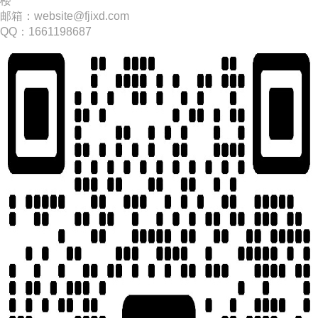
楼
邮箱：website@fjixd.com
​QQ：1661198687