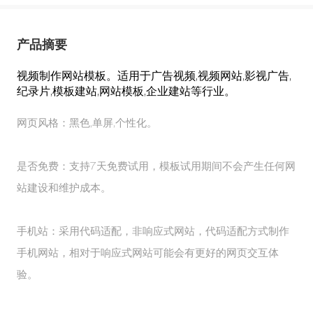
产品摘要
视频制作网站模板。适用于广告视频,视频网站,影视广告,
纪录片,模板建站,网站模板,企业建站等行业。
网页风格：黑色,单屏,个性化。
是否免费：支持7天免费试用，模板试用期间不会产生任何网
站建设和维护成本。
手机站：采用代码适配，非响应式网站，代码适配方式制作
手机网站，相对于响应式网站可能会有更好的网页交互体
验。