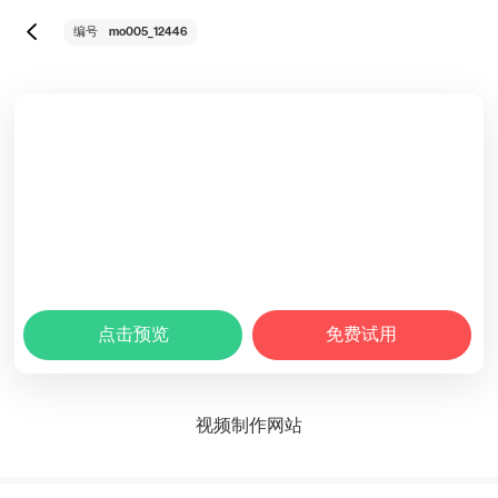
mo005_12446
编号
点击预览
免费试用
视频制作网站