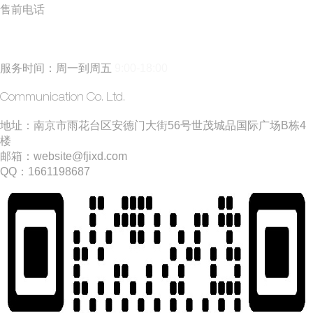
售前电话
185 5171 0019
(丁经理)
服务时间：周一到周五
9:00-18:00
​方矩建站
Communication Co. Ltd.
​地址：南京市雨花台区安德门大街56号世茂城品国际广场B栋4
楼
邮箱：website@fjixd.com
​QQ：1661198687