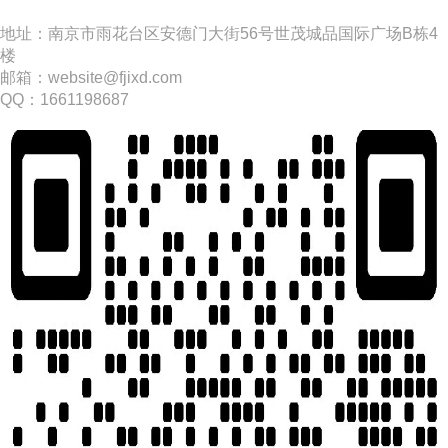
​地址：南京市雨花台区安德门大街56号世茂城品国际广场B栋4
楼
邮箱：website@fjixd.com
​QQ：1661198687