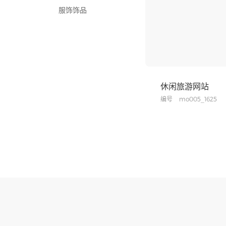
服饰饰品
深色系
医疗保健
浅色系
休闲旅游
单屏滚动
家居百货
休闲旅游网站
企业集团
编号
mo005_1625
室内建筑
摄影摄像