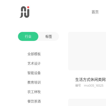
首页
行业
标签
全部模板
全部标签
艺术设计
个性化
智能设备
极简
生活方式休闲类网
教育培训
折叠导航
编号
mo005_16525
农工林牧
侧边导航
餐饮茶酒
瀑布流