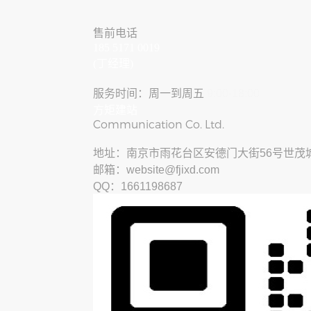
售前电话
185 5171 0019
(丁经理)
服务时间：周一到周五
9:00-18:00
​方矩建站
Communication Co. Ltd.
​地址：南京市雨花台区安德门大街56号世茂
邮箱：website@fjixd.com
​QQ：1661198687